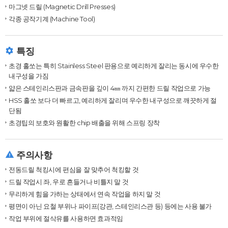
마그넷 드릴 (Magnetic Drill Presses)
각종 공작기계 (Machine Tool)
특징
초경 홀쏘는 특히 Stainless Steel 판용으로 예리하게 잘리는 동시에 우수한
내구성을 가짐
얇은 스테인리스판과 금속판을 깊이 4㎜ 까지 간편한 드릴 작업으로 가능
HSS 홀쏘 보다 더 빠르고, 예리하게 잘리며 우수한 내구성으로 깨끗하게 절
단됨
초경팁의 보호와 원활한 chip 배출을 위해 스프링 장착
주의사항
전동드릴 척킹시에 편심을 잘 맞추어 척킹할 것
드릴 작업시 좌, 우로 흔들거나 비틀지 말 것
무리하게 힘을 가하는 상태에서 연속 작업을 하지 말 것
평면이 아닌 요철 부위나 파이프(강관, 스테인리스관 등) 등에는 사용 불가
작업 부위에 절삭유를 사용하면 효과적임