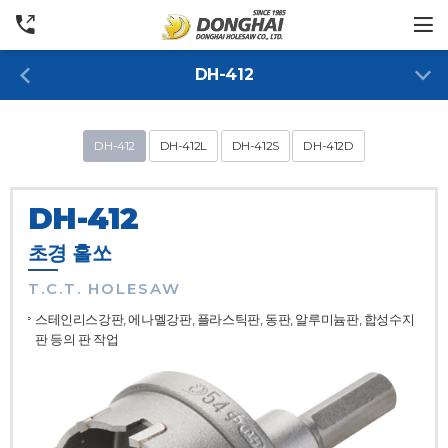
DH-412
DH-412
DH-412L
DH-412S
DH-412D
DH-412
초경 홀쏘
T.C.T. HOLESAW
스테인리스강판, 에나멜강판, 플라스틱판, 동판, 알루미늄판, 합성수지
판 등의 판 작업