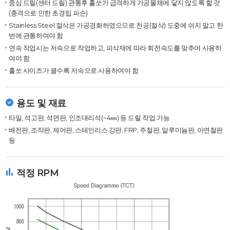
중심 드릴(센터 드릴) 관통후 홀쏘가 급격하게 가공물체에 닿지 않도록 할 것
(충격으로 인한 초경팁 파손)
Stainless Steel 절삭은 가공경화하였으므로 천공(절삭) 도중에 쉬지 말고 한
번에 관통하여야 함
연속 작업시는 저속으로 작업하고, 피삭재에 따라 회전속도를 맞추어 사용하
여야 함
홀쏘 사이즈가 클수록 저속으로 사용하여야 함
용도 및 재료
타일, 석고판, 석면판, 인조대리석(~4㎜) 등 드릴 작업 가능
배전판, 조작판, 제어판, 스테인리스 강판, FRP, 주철판, 알루미늄판, 아연철판
등
적정 RPM