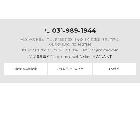
031-989-1944
상호 : ㈜동해홀쏘
주소 : 경기도 김포시 하성면 하성로 366
대표 : 김규호
사업자등록번호 : 137-86-27886
Tel : 031-989-1944~5
Fax : 031-989-1946
E-Mail : dh@holesaw.co.kr
ⓒ
㈜동해홀쏘
All rights reserved. Design by
GANAINT
개인정보처리방침
이메일무단수집거부
PC버전