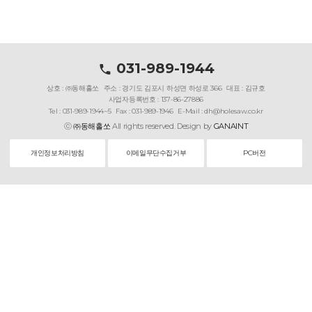
031-989-1944
상호 : ㈜동해홀쏘
주소 : 경기도 김포시 하성면 하성로 366
대표 : 김규호
사업자등록번호 : 137-86-27886
Tel : 031-989-1944~5
Fax : 031-989-1946
E-Mail : dh@holesaw.co.kr
ⓒ
㈜동해홀쏘
All rights reserved. Design by
GANAINT
개인정보처리방침
이메일무단수집거부
PC버전